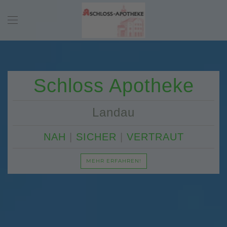
Zum Hauptinhalt springen
Schloss Apotheke
Landau
NAH
|
SICHER
|
VERTRAUT
MEHR ERFAHREN!